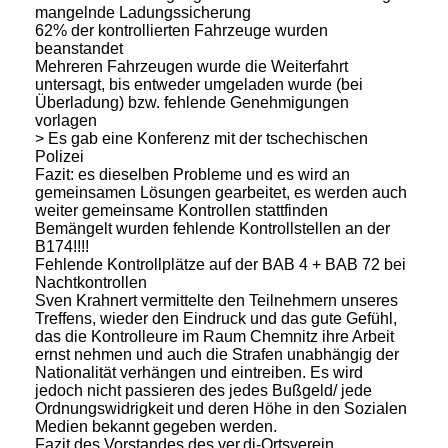
mangelnde Ladungssicherung
62% der kontrollierten Fahrzeuge wurden
beanstandet
Mehreren Fahrzeugen wurde die Weiterfahrt
untersagt, bis entweder umgeladen wurde (bei
Überladung) bzw. fehlende Genehmigungen
vorlagen
> Es gab eine Konferenz mit der tschechischen
Polizei
Fazit: es dieselben Probleme und es wird an
gemeinsamen Lösungen gearbeitet, es werden auch
weiter gemeinsame Kontrollen stattfinden
Bemängelt wurden fehlende Kontrollstellen an der
B174!!!!
Fehlende Kontrollplätze auf der BAB 4 + BAB 72 bei
Nachtkontrollen
Sven Krahnert vermittelte den Teilnehmern unseres
Treffens, wieder den Eindruck und das gute Gefühl,
das die Kontrolleure im Raum Chemnitz ihre Arbeit
ernst nehmen und auch die Strafen unabhängig der
Nationalität verhängen und eintreiben. Es wird
jedoch nicht passieren des jedes Bußgeld/ jede
Ordnungswidrigkeit und deren Höhe in den Sozialen
Medien bekannt gegeben werden.
Fazit des Vorstandes des ver.di-Ortsverein