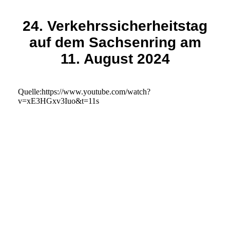
24. Verkehrssicherheitstag
auf dem Sachsenring am
11. August 2024
Quelle:https://www.youtube.com/watch?
v=xE3HGxv3Iuo&t=11s
Seite 2
Flächeplan zum 24.VST-1
OIP - 2024-08-10T205803.950
20240811_070841