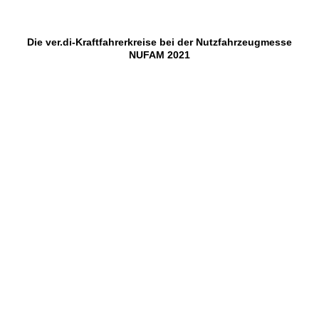
Die ver.di-Kraftfahrerkreise bei der Nutzfahrzeugmesse
NUFAM 2021
NUFAM 1.0
NUFAM 1
NUFAM 10
NUFAM 13.2
NUFAM 18.0
NUFAM 16
NUFAM 15
NUFAM 13.3
NUFAM 18.2