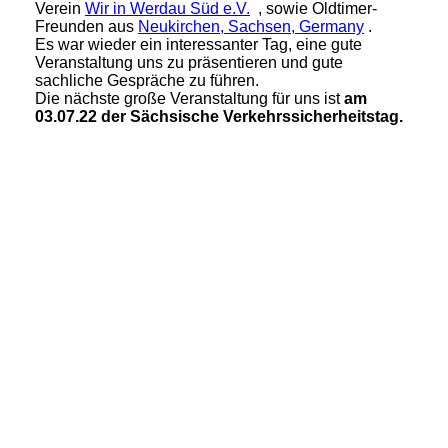
Verein
Wir in Werdau Süd e.V.
, sowie Oldtimer-
Freunden aus
Neukirchen, Sachsen, Germany
.
Es war wieder ein interessanter Tag, eine gute
Veranstaltung uns zu präsentieren und gute
sachliche Gespräche zu führen.
Die nächste große Veranstaltung für uns ist
am
03.07.22 der Sächsische Verkehrssicherheitstag.
20220507_085147
20220507_085125
20220507_085138
20220507_085648
20220507_091147
20220507_091154
20220507_091209
20220507_091215