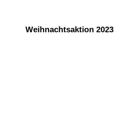
Weihnachtsaktion 2023
IMG-20240103-WA0038
IMG-20240103-WA0037
IMG-20240103-WA0036
IMG-20240103-WA0035
IMG-20240103-WA0034
IMG-20240103-WA0033