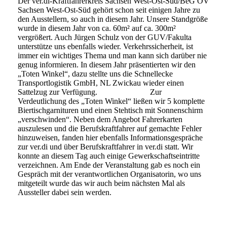
Der ver.di-Kraftfahrerkreis Sachsen West-Ost-Süd/BeG OV
Sachsen West-Ost-Süd gehört schon seit einigen Jahre zu
den Ausstellern, so auch in diesem Jahr. Unsere Standgröße
wurde in diesem Jahr von ca. 60m² auf ca. 300m²
vergrößert. Auch Jürgen Schulz von der GUV/Fakulta
unterstütze uns ebenfalls wieder. Verkehrssicherheit, ist
immer ein wichtiges Thema und man kann sich darüber nie
genug informieren. In diesem Jahr präsentierten wir den
„Toten Winkel“, dazu stellte uns die Schnellecke
Transportlogistik GmbH, NL Zwickau wieder einen
Sattelzug zur Verfügung. Zur
Verdeutlichung des „Toten Winkel“ ließen wir 5 komplette
Biertischgarnituren und einen Stehtisch mit Sonnenschirm
„verschwinden“. Neben dem Angebot Fahrerkarten
auszulesen und die Berufskraftfahrer auf gemachte Fehler
hinzuweisen, fanden hier ebenfalls Informationsgespräche
zur ver.di und über Berufskraftfahrer in ver.di statt. Wir
konnte an diesem Tag auch einige Gewerkschaftseintritte
verzeichnen. Am Ende der Veranstaltung gab es noch ein
Gespräch mit der verantwortlichen Organisatorin, wo uns
mitgeteilt wurde das wir auch beim nächsten Mal als
Aussteller dabei sein werden.