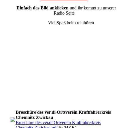
Einfach das Bild anklicken
und ihr kommt zu unserer
Radio Seite
Viel Spaß beim reinhören
Seite 1
Seite 2+3
Seite 4+5
Seite 5+6
Seite 6+7
Seite 8+9
Seite 10
Broschüre des ver.di-Ortsverein Kraftfahrerkreis
Chemnitz-Zwickau
Broschüre des ver.di Ortverein Kraftfahrerkreis
Chemnitz-Zwickau.pdf
(0.04KB)