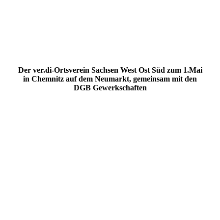
20220507_115333
20220507_115338
20220507_120338
Der ver.di-Ortsverein Sachsen West Ost Süd zum 1.Mai
in Chemnitz auf dem Neumarkt, gemeinsam mit den
DGB Gewerkschaften
1.Mai 2022-3
1.Mai 2022-2
1.Mai 2022-4
1.Mai 2022-1
1.Mai 2022-5
1.Mai 2022-6