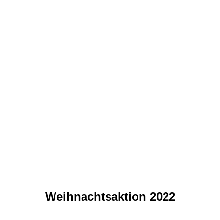
IMG-20240103-WA0032
IMG-20240103-WA0030
IMG-20240103-WA0029
IMG-20240103-WA0028
IMG-20240103-WA0027
IMG-20240103-WA0026
IMG-20240103-WA0024
IMG-20240103-WA0023
IMG-20240103-WA0022
Weihnachtsaktion 2022