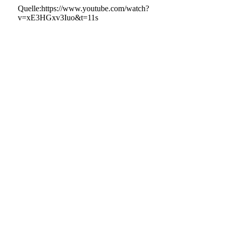
Quelle:https://www.youtube.com/watch?
v=xE3HGxv3Iuo&t=11s
Seite 2
Flächeplan zum 24.VST-1
OIP - 2024-08-10T205803.950
20240811_070841
20240811_092849
20240811_092857
20240811_092922
20240811_092934