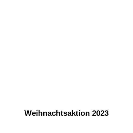
20240811_092951
20240811_093017
20240811_100855
20240811_100904
20240811_135640
20240811_134608
20240811_134536
Weihnachtsaktion 2023