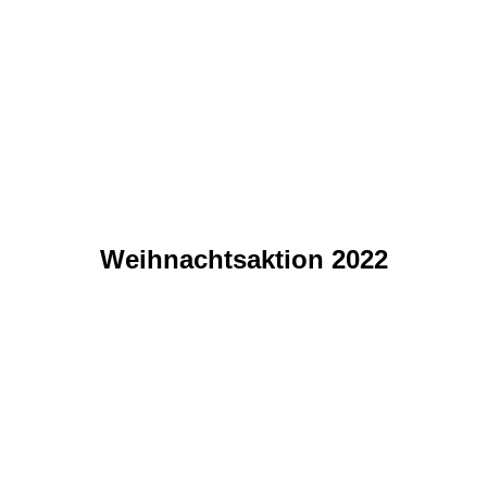
IMG-20240103-WA0027
IMG-20240103-WA0026
IMG-20240103-WA0024
IMG-20240103-WA0023
IMG-20240103-WA0022
Weihnachtsaktion 2022