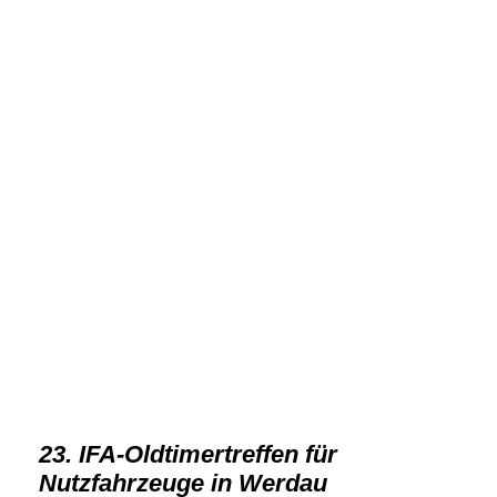
VST 2022-16
VST 2022-8
VST 2022-4
VST 2022-3
VST 2022-2
VST 2022-12
VST 2022-11
VST 2022-10
VST 2022-1
VST 2022-6
23. IFA-Oldtimertreffen für
Nutzfahrzeuge in Werdau