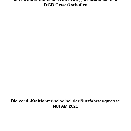
DGB Gewerkschaften
1.Mai 2022-3
1.Mai 2022-2
1.Mai 2022-4
1.Mai 2022-1
1.Mai 2022-5
1.Mai 2022-6
Die ver.di-Kraftfahrerkreise bei der Nutzfahrzeugmesse
NUFAM 2021
NUFAM 1.0