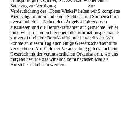
Transportlogistik GmbH, NL Zwickau wieder einen
Sattelzug zur Verfügung. Zur
Verdeutlichung des „Toten Winkel“ ließen wir 5 komplette
Biertischgarnituren und einen Stehtisch mit Sonnenschirm
„verschwinden“. Neben dem Angebot Fahrerkarten
auszulesen und die Berufskraftfahrer auf gemachte Fehler
hinzuweisen, fanden hier ebenfalls Informationsgespräche
zur ver.di und über Berufskraftfahrer in ver.di statt. Wir
konnte an diesem Tag auch einige Gewerkschaftseintritte
verzeichnen. Am Ende der Veranstaltung gab es noch ein
Gespräch mit der verantwortlichen Organisatorin, wo uns
mitgeteilt wurde das wir auch beim nächsten Mal als
Aussteller dabei sein werden.
VST 2022-15
VST 2022-14
VST 2022-13
VST 2022-9
VST 2022-7