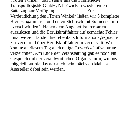
„Toten Winkel“, dazu stellte uns die Schnellecke
Transportlogistik GmbH, NL Zwickau wieder einen
Sattelzug zur Verfügung. Zur
Verdeutlichung des „Toten Winkel“ ließen wir 5 komplette
Biertischgarnituren und einen Stehtisch mit Sonnenschirm
„verschwinden“. Neben dem Angebot Fahrerkarten
auszulesen und die Berufskraftfahrer auf gemachte Fehler
hinzuweisen, fanden hier ebenfalls Informationsgespräche
zur ver.di und über Berufskraftfahrer in ver.di statt. Wir
konnte an diesem Tag auch einige Gewerkschaftseintritte
verzeichnen. Am Ende der Veranstaltung gab es noch ein
Gespräch mit der verantwortlichen Organisatorin, wo uns
mitgeteilt wurde das wir auch beim nächsten Mal als
Aussteller dabei sein werden.
VST 2022-15
VST 2022-14
VST 2022-13
VST 2022-9