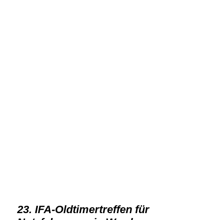
VST 2022-7
VST 2022-16
VST 2022-8
VST 2022-4
VST 2022-3
VST 2022-2
VST 2022-12
VST 2022-11
VST 2022-10
VST 2022-1
VST 2022-6
23. IFA-Oldtimertreffen für