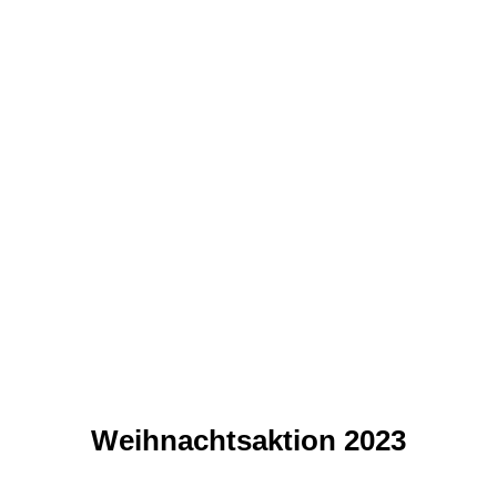
20240811_092951
20240811_093017
20240811_100855
20240811_100904
20240811_135640
20240811_134608
20240811_134536
Weihnachtsaktion 2023