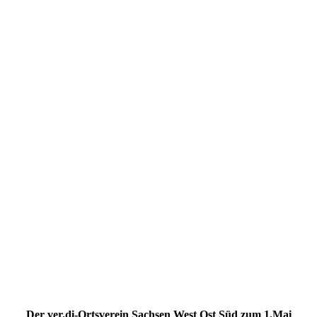
20220507_085147
20220507_085125
20220507_085138
20220507_085648
20220507_091147
20220507_091154
20220507_091209
20220507_091215
20220507_115333
20220507_115338
20220507_120338
Der ver.di-Ortsverein Sachsen West Ost Süd zum 1.Mai