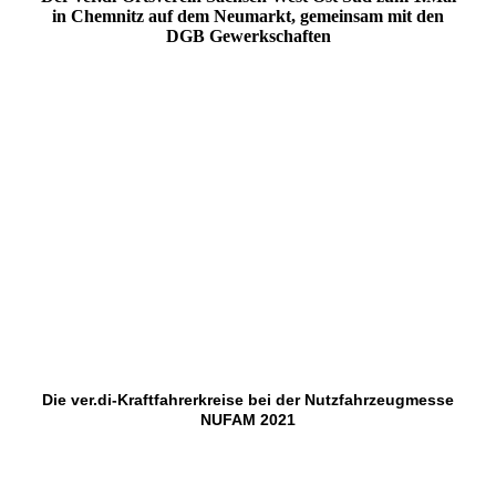
in Chemnitz auf dem Neumarkt, gemeinsam mit den
DGB Gewerkschaften
1.Mai 2022-3
1.Mai 2022-2
1.Mai 2022-4
1.Mai 2022-1
1.Mai 2022-5
1.Mai 2022-6
Die ver.di-Kraftfahrerkreise bei der Nutzfahrzeugmesse
NUFAM 2021
NUFAM 1.0