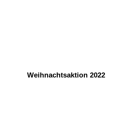
IMG-20240103-WA0027
IMG-20240103-WA0026
IMG-20240103-WA0024
IMG-20240103-WA0023
IMG-20240103-WA0022
Weihnachtsaktion 2022