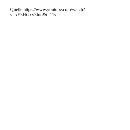
Quelle:https://www.youtube.com/watch?
v=xE3HGxv3Iuo&t=11s
Seite 2
Flächeplan zum 24.VST-1
OIP - 2024-08-10T205803.950
20240811_070841
20240811_092849
20240811_092857
20240811_092922
20240811_092934