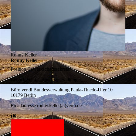
Ronny Keller
Ronny Keller
Position
Gewerkschaftssekretär
Bereich
ver.di - Bundesverwaltung
Büro
ver.di Bundesverwaltung Paula-Thiede-Ufer 10
10179 Berlin
Emailadresse
ronny.keller(at)verdi.de