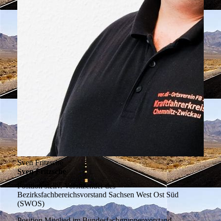
Sven Fritzsche
Sven Fritzsche
Position
stellv. Vorsitzender des
Bezirksfachbereichsvorstand Sachsen West Ost Süd
(SWOS)
Position
Mitglied im Bundesfachgruppenvorstand