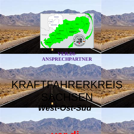
VER.DI-
ANSPRECHPARTNER
KRAFTFAHRERKREIS
SACHSEN
West-Ost-Süd