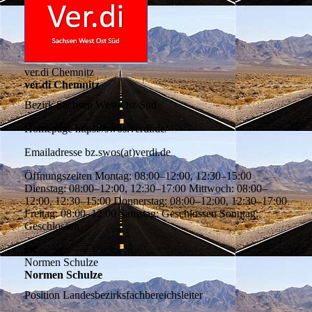
ver.di Chemnitz
ver.di Chemnitz
Bezirk
Sachsen West-Ost-Süd
Homepage
https://swos.verdi.de/
Emailadresse
bz.swos(at)verdi.de
Öffnungszeiten
Montag: 08:00–12:00, 12:30–15:00
Dienstag: 08:00–12:00, 12:30–17:00 Mittwoch: 08:00–
12:00, 12:30–15:00 Donnerstag: 08:00–12:00, 12:30–17:00
Freitag: 08:00–12:00 Samstag: Geschlossen Sonntag:
Geschlossen
Normen Schulze
Normen Schulze
Position
Landesbezirksfachbereichsleiter