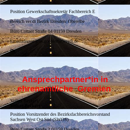
Jens Göbler
Position
Gewerkschaftssekretär Fachbereich E
Bereich
ver.di Bezirk Dresden/ Oberelbe
Büro
Cottaer Straße 04 01159 Dresden
Emailadresse
jens.goebler(at)verdi.de
Ansprechpartner*in in
ehrenamtliche
Gremien
Volker Beckert
Volker Beckert
Position
Vorsitzender des Bezirksfachbereichsvorstand
Sachsen West Ost Süd (SWOS)
Büro
Cottaer Straße 2 01159 Dresden