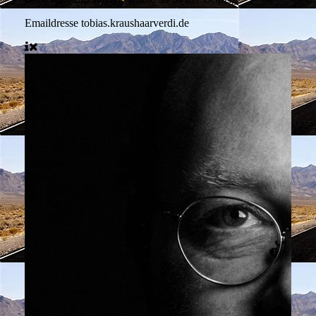
Emaildresse
tobias.kraushaarverdi.de