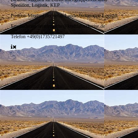
Spedition, Logistik, KEP
Position
Mitglied der ver.di Landesfachgruppe Logistik
Emailadresse
svenfritzsche@kraftfahrerkreise.de
Telefon
+49(0)1735721497