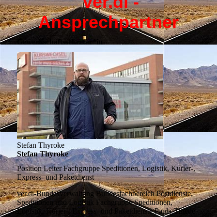
ver.di -
Ansprechpartner
Gewerkschaftssekretär*in
Stefan Thyroke
Stefan Thyroke
Position
Leiter Fachgruppe Speditionen, Logistik, Kurier-,
Express- und Paketdienst
ver.di-Bundesverwaltung
Bundesfachbereich Postdienste,
Speditionen und Logistik Fachgruppe Speditionen,
Logistik, Kurier-, Express- und Paketdienste Paula-Thiede-