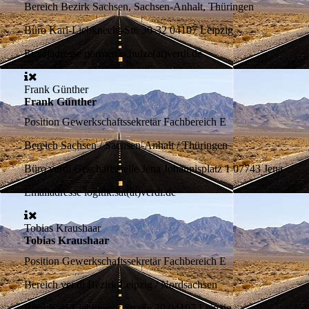
Bereich
Bezirk Sachsen, Sachsen-Anhalt, Thüringen
Büro
Karl-Liebknecht-Str. 30-32 04107 Leipzig
Emailadresse
normen.schulze(at)verdi.de
Frank Günther
Frank Günther
Position
Gewerkschaftssekretär Fachbereich E
Bereich
Sachsen / Sachsen-Anhalt / Thüringen
Büro
verdi Geschäftsstelle Jena Johannisplatz 1 07743 Jena
Emailadresse
logitik.sat(at)verdi.de
Tobias Kraushaar
Tobias Kraushaar
Position
Gewerkschaftssekretär Fachbereich E
Bereich
ver.di Bezirk Leipzig / Nordsachsen
Büro
Karl-Liebknecht-Straße 30 04107 Leipzig